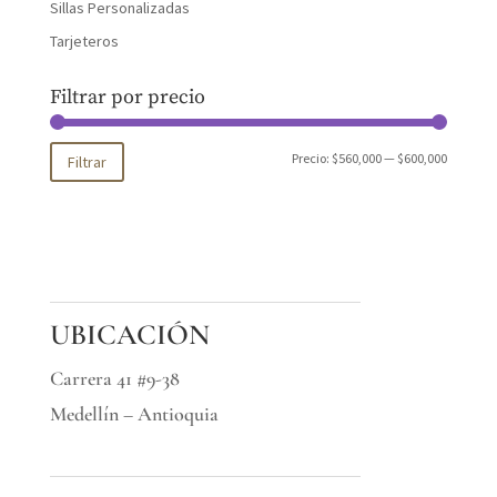
Sillas Personalizadas
Tarjeteros
Filtrar por precio
Precio
Precio
Precio:
$560,000
—
$600,000
Filtrar
mínimo
máximo
UBICACIÓN
Carrera 41 #9-38
Medellín – Antioquia