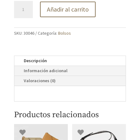
Carriel
Añadir al carrito
sevillano
tapa
nonato
cantidad
SKU:
30046
Categoría:
Bolsos
Descripción
Información adicional
Valoraciones (0)
Productos relacionados